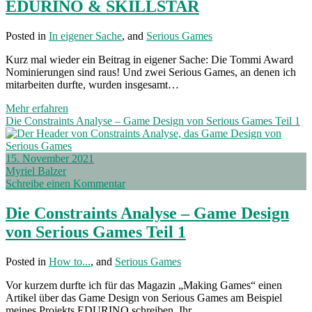
EDURINO & SKILLSTAR
Posted in
In eigener Sache
, and
Serious Games
Kurz mal wieder ein Beitrag in eigener Sache: Die Tommi Award
Nominierungen sind raus! Und zwei Serious Games, an denen ich
mitarbeiten durfte, wurden insgesamt…
Die
Mehr erfahren
Tommi
Die Constraints Analyse – Game Design von Serious Games Teil 1
Award
Nominierungen:
EDURINO
15. November 2021
&
Myriel Balzer
SKILLSTAR
Schreibe einen Kommentar
Die Constraints Analyse – Game Design
von Serious Games Teil 1
Posted in
How to...
, and
Serious Games
Vor kurzem durfte ich für das Magazin „Making Games“ einen
Artikel über das Game Design von Serious Games am Beispiel
meines Projekts EDURINO schreiben. Ihr…