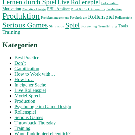
Lernen durch Spiel
Live Rollenspiel
Lokalisation
Motivation
PBL-Ansätze
Narrative Design
Point & Click Adventure
Production
Produktion
Rollenspiel
Projektmanagement
Psychologie
Rollenspiele
Serious Games
Spiel
Tools
Simulation
Storytelling
Teamführung
Training
Kategorien
Best Practice
Don´t
Gamification
How to Work with…
How to…
In eigener Sache
Live Rollenspiel
Myriel Sprech
Production
Psychologie im Game Design
Rollenspiel
Serious Games
Throwback Thursday
Training
Wann funktioniert eigentlich?