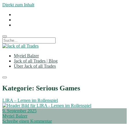
Direkt zum Inhalt
twitter
linkedin
xing
Suche
Jack
of
Myriel Balzer
all
Jack of all Trades | Blog
Trades
Über Jack of all Trades
open
menu
Kategorie:
Serious Games
LIRA – Lernen im Rollenspiel
9. September 2025
Myriel Balzer
Schreibe einen Kommentar