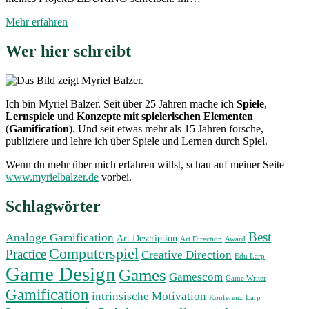
Die
Mehr erfahren
Constraints
Analyse
Sidebar
Wer hier schreibt
–
Game
Design
von
Ich bin Myriel Balzer. Seit über 25 Jahren mache ich
Spiele
,
Serious
Lernspiele
und
Konzepte mit spielerischen Elementen
Games
(
Gamification
). Und seit etwas mehr als 15 Jahren forsche,
Teil
publiziere und lehre ich über Spiele und Lernen durch Spiel.
1
Wenn du mehr über mich erfahren willst, schau auf meiner Seite
www.myrielbalzer.de
vorbei.
Schlagwörter
Best
Analoge Gamification
Art Description
Art Direction
Award
Computerspiel
Practice
Creative Direction
Edu Larp
Game Design
Games
Gamescom
Game Writer
Gamification
intrinsische Motivation
Konferenz
Larp