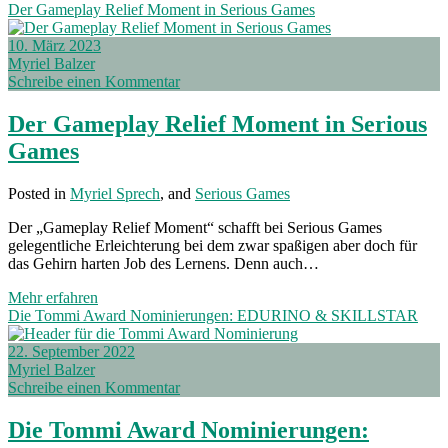
für
Der Gameplay Relief Moment in Serious Games
Serious
Games
10. März 2023
Myriel Balzer
Schreibe einen Kommentar
Der Gameplay Relief Moment in Serious
Games
Posted in
Myriel Sprech
, and
Serious Games
Der „Gameplay Relief Moment“ schafft bei Serious Games
gelegentliche Erleichterung bei dem zwar spaßigen aber doch für
das Gehirn harten Job des Lernens. Denn auch…
Der
Mehr erfahren
Gameplay
Die Tommi Award Nominierungen: EDURINO & SKILLSTAR
Relief
Moment
22. September 2022
in
Myriel Balzer
Serious
Schreibe einen Kommentar
Games
Die Tommi Award Nominierungen: