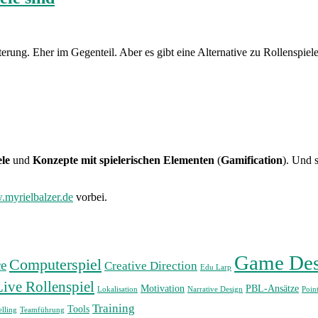
terung. Eher im Gegenteil. Aber es gibt eine Alternative zu Rollenspie
le
und
Konzepte mit spielerischen Elementen
(
Gamification
). Und s
myrielbalzer.de
vorbei.
Game Des
Computerspiel
ce
Creative Direction
Edu Larp
Live Rollenspiel
Motivation
PBL-Ansätze
Lokalisation
Narrative Design
Poin
Training
Tools
elling
Teamführung