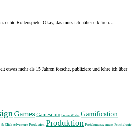
len: echte Rollenspiele. Okay, das muss ich näher erklären…
eit etwas mehr als 15 Jahren forsche, publiziere und lehre ich über
ign
Games
Gamification
Gamescom
Game Writer
Produktion
t & Click Adventure
Production
Projektmanagement
Psychologie