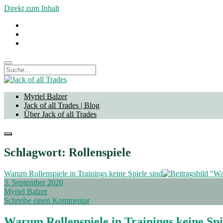
Direkt zum Inhalt
twitter
linkedin
xing
Suche
Jack
of
Myriel Balzer
all
Jack of all Trades | Blog
Trades
Über Jack of all Trades
open
menu
Schlagwort:
Rollenspiele
Warum Rollenspiele in Trainings keine Spiele sind
3. September 2020
Myriel Balzer
Schreibe einen Kommentar
Warum Rollenspiele in Trainings keine Spi