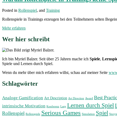
Posted in
Rollenspiel
, and
Training
Rollenspiele in Trainings erzeugen bei den Teilnehmern selten Begeis
Warum
Mehr erfahren
Rollenspiele
in
Sidebar
Wer hier schreibt
Trainings
keine
Spiele
sind
Ich bin Myriel Balzer. Seit über 25 Jahren mache ich
Spiele
,
Lernspie
Spiele und Lernen durch Spiel.
Wenn du mehr über mich erfahren willst, schau auf meiner Seite
www.
Schlagwörter
Best Practi
Analoge Gamification
Art Description
Art Direction
Award
Lernen durch Spiel
intrinsische Motivation
Konferenz
Larp
Serious Games
Spiel
Rollenspiel
Rollenspiele
Simulation
Storyt