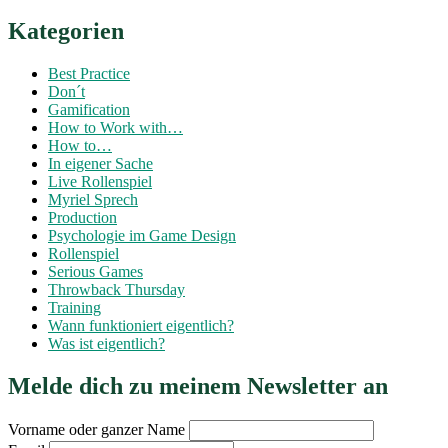
Kategorien
Best Practice
Don´t
Gamification
How to Work with…
How to…
In eigener Sache
Live Rollenspiel
Myriel Sprech
Production
Psychologie im Game Design
Rollenspiel
Serious Games
Throwback Thursday
Training
Wann funktioniert eigentlich?
Was ist eigentlich?
Melde dich zu meinem Newsletter an
Vorname oder ganzer Name