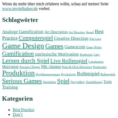
Wenn du mehr über mich erfahren willst, schau auf meiner Seite
www.myrielbalzer.de
vorbei.
Schlagwörter
Best
Analoge Gamification
Art Description
Art Direction
Award
Computerspiel
Practice
Creative Direction
Edu Larp
Game Design
Games
Gamescom
Game Writer
Gamification
intrinsische Motivation
Konferenz
Larp
Lernen durch Spiel
Live Rollenspiel
Lokalisation
Motivation
PBL-Ansätze
Narrative Design
Point & Click Adventure
Production
Produktion
Rollenspiel
Projektmanagement
Psychologie
Rollenspiele
Serious Games
Spiel
Tools
Simulation
Storytelling
Teamführung
Training
Kategorien
Best Practice
Don´t