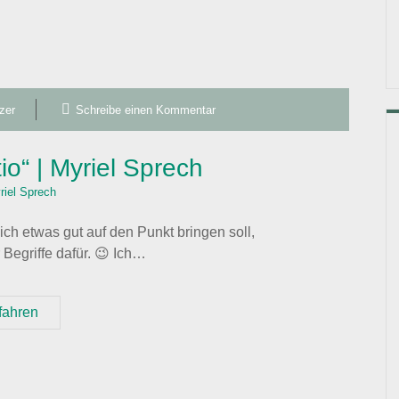
zer
Schreibe einen Kommentar
tio“ | Myriel Sprech
riel Sprech
ich etwas gut auf den Punkt bringen soll,
 Begriffe dafür. 😉 Ich…
Die
fahren
„effort-
effect-
ratio“
|