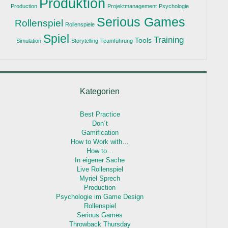
Produktion
Production
Projektmanagement
Psychologie
Serious Games
Rollenspiel
Rollenspiele
Spiel
Training
Tools
Simulation
Storytelling
Teamführung
Kategorien
Best Practice
Don´t
Gamification
How to Work with…
How to…
In eigener Sache
Live Rollenspiel
Myriel Sprech
Production
Psychologie im Game Design
Rollenspiel
Serious Games
Throwback Thursday