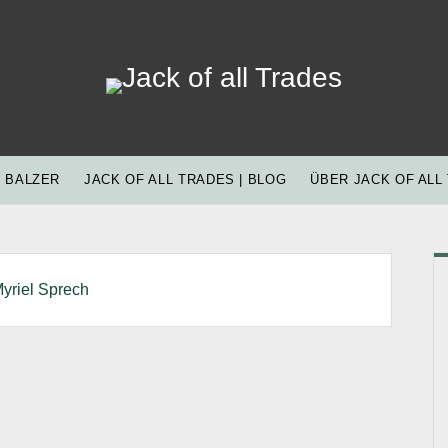
Jack
of
all
Trades
 BALZER
JACK OF ALL TRADES | BLOG
ÜBER JACK OF ALL
S
yriel Sprech