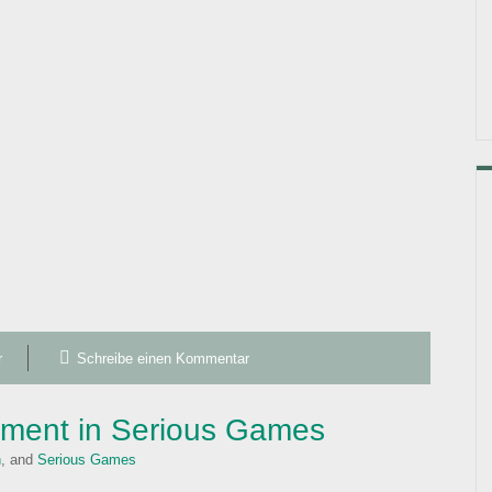
r
Schreibe einen Kommentar
oment in Serious Games
h
, and
Serious Games