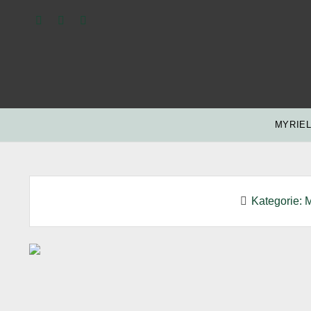
twitter
linkedin
xing
MYRIEL
Kategorie:
M