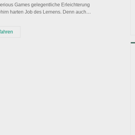
Serious Games gelegentliche Erleichterung
ehirn harten Job des Lernens. Denn auch…
Der
fahren
Gameplay
Relief
Moment
in
Serious
Games