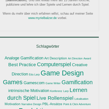
(
Gamification
). Und seit etwas mehr als 15 Jahren forsche,
publiziere und lehre ich über Spiele und Lernen durch Spiel.
Wenn du mehr über mich erfahren willst, schau auf meiner Seite
www.myrielbalzer.de
vorbei.
Schlagwörter
Analoge Gamification
Art Description
Art Direction
Award
Computerspiel
Best Practice
Creative
Game Design
Direction
Edu Larp
Games
Gamification
Gamescom
Game Writer
Lernen
intrinsische Motivation
Konferenz
Larp
durch Spiel
Live Rollenspiel
Lokalisation
Motivation
PBL-Ansätze
Narrative Design
Point & Click Adventure