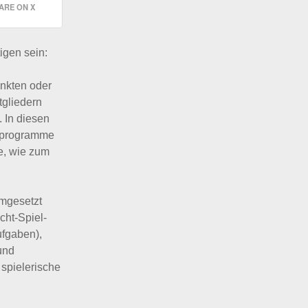
ARE ON X
igen sein:
unkten oder
tgliedern
. In diesen
erprogramme
e, wie zum
umgesetzt
cht-Spiel-
ufgaben),
und
 spielerische