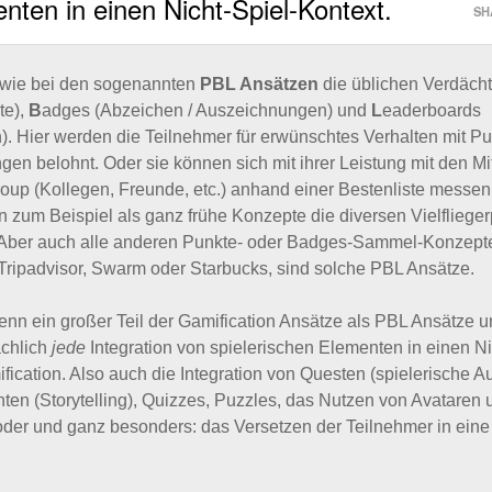
nten in einen Nicht-Spiel-Kontext.
SH
wie bei den sogenannten
PBL Ansätzen
die üblichen Verdächt
te),
B
adges (Abzeichen / Auszeichnungen) und
L
eaderboards
n). Hier werden die Teilnehmer für erwünschtes Verhalten mit P
en belohnt. Oder sie können sich mit ihrer Leistung mit den Mi
roup (Kollegen, Freunde, etc.) anhand einer Bestenliste messen
en zum Beispiel als ganz frühe Konzepte die diversen Vielflieg
. Aber auch alle anderen Punkte- oder Badges-Sammel-Konzept
 Tripadvisor, Swarm oder Starbucks, sind solche PBL Ansätze.
nn ein großer Teil der Gamification Ansätze als PBL Ansätze 
sächlich
jede
Integration von spielerischen Elementen in einen Ni
fication. Also auch die Integration von Questen (spielerische A
ten (Storytelling), Quizzes, Puzzles, das Nutzen von Avataren 
oder und ganz besonders: das Versetzen der Teilnehmer in eine