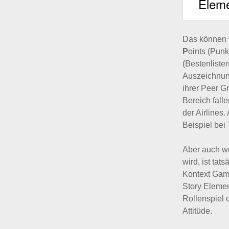
Eleme
Das können 
P
oints (Punk
(Bestenliste
Auszeichnung
ihrer Peer G
Bereich fall
der Airlines
Beispiel bei
Aber auch we
wird, ist tat
Kontext Gami
Story Elemen
Rollenspiel 
Attitüde.