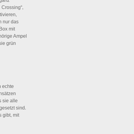
 ganz
 Crossing“,
ivieren,
h nur das
Box mit
hörige Ampel
sie grün
n echte
Ansätzen
 sie alle
esetzt sind.
 gibt, mit