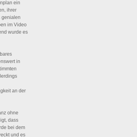
nplan ein
n, ihrer
s genialen
ben im Video
hend wurde es
rbares
enswert in
stimmten
lerdings
gkeit an der
anz ohne
igt, dass
urde bei dem
weckt und es