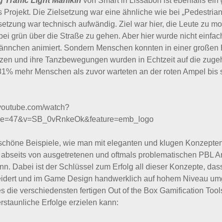
 Traffic Light Manikin
von Smart in Lissabon ist ebenfalls ein
 Projekt. Die Zielsetzung war eine ähnliche wie bei „Pedestrian
etzung war technisch aufwändig. Ziel war hier, die Leute zu mot
 bei grün über die Straße zu gehen. Aber hier wurde nicht einfac
ännchen animiert. Sondern Menschen konnten in einer großen 
zen und ihre Tanzbewegungen wurden in Echtzeit auf die zuge
81% mehr Menschen als zuvor warteten an der roten Ampel bis 
.youtube.com/watch?
nue=47&v=SB_0vRnkeOk&feature=emb_logo
 schöne Beispiele, wie man mit eleganten und klugen Konzepte
 abseits von ausgetretenen und oftmals problematischen PBL 
n. Dabei ist der Schlüssel zum Erfolg all dieser Konzepte, dass
dert und im Game Design handwerklich auf hohem Niveau umg
 die verschiedensten fertigen Out of the Box Gamification Tools
staunliche Erfolge erzielen kann: