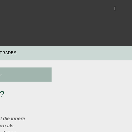
 TRADES
r
h?
 die innere
rn als