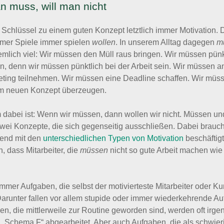
 muss, will man nicht
r Schlüssel zu einem guten Konzept letztlich immer Motivation. D
hmer Spiele immer spielen
wollen
. In unserem Alltag dagegen
m
emlich viel: Wir müssen den Müll raus bringen. Wir müssen pünk
 denn wir müssen pünktlich bei der Arbeit sein. Wir müssen a
ting teilnehmen. Wir müssen eine Deadline schaffen. Wir müs
m neuen Konzept überzeugen.
dabei ist: Wenn wir müssen, dann wollen wir nicht. Müssen u
zwei Konzepte, die sich gegenseitig ausschließen. Dabei brauc
ehend mit den
unterschiedlichen Typen von Motivation
beschäftig
, dass Mitarbeiter, die
müssen
nicht so gute Arbeit machen wie 
immer Aufgaben, die selbst der motivierteste Mitarbeiter oder K
 Darunter fallen vor allem stupide oder immer wiederkehrende A
n, die mittlerweile zur Routine geworden sind, werden oft irg
 „Schema F“ abgearbeitet. Aber auch Aufgaben, die als schwier