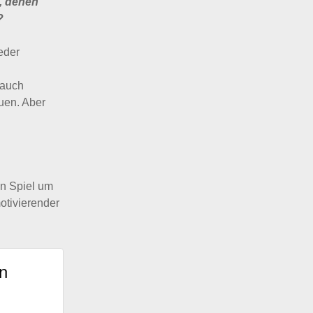
, denen
?
eder
 auch
uen. Aber
n Spiel um
otivierender
on