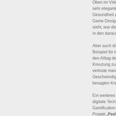
Oben im Vide
sehr elegant
Gesundheit z
Game Design
sieht, war d
in den darau
Aber auch di
Beispiel für
den Alltag d
Kreuzung zu 
verloste man
Geschwindigk
besagten Kr
Ein weitere
digitale Tech
Gamification
Projekt „
Ped