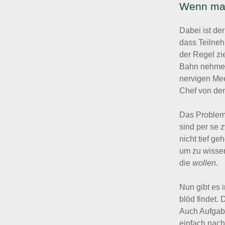
Wenn man
Dabei ist de
dass Teilne
der Regel zi
Bahn nehmen,
nervigen Mee
Chef von de
Das Problem 
sind per se 
nicht tief g
um zu wissen
die
wollen.
Nun gibt es 
blöd findet.
Auch Aufgabe
einfach nach