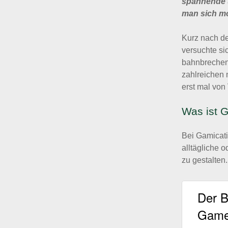
spannende 
man sich mot
Kurz nach de
versuchte si
bahnbrechend
zahlreichen
erst mal von
Was ist G
Bei Gamicat
alltägliche 
zu gestalten.
Der B
Game 