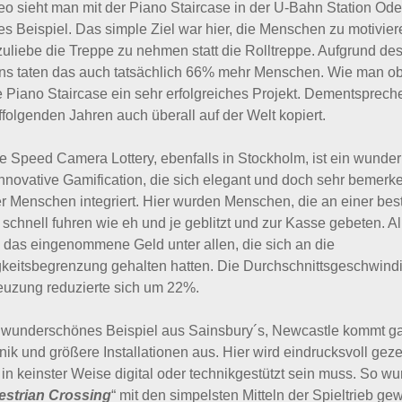
o sieht man mit der Piano Staircase in der U-Bahn Station Ode
es Beispiel. Das simple Ziel war hier, die Menschen zu motiviere
uliebe die Treppe zu nehmen statt die Rolltreppe. Aufgrund de
s taten das auch tatsächlich 66% mehr Menschen. Wie man o
ie Piano Staircase ein sehr erfolgreiches Projekt. Dementsprec
ffolgenden Jahren auch überall auf der Welt kopiert.
e Speed Camera Lottery, ebenfalls in Stockholm, ist ein wunde
 innovative Gamification, die sich elegant und doch sehr bemerk
er Menschen integriert. Hier wurden Menschen, die an einer be
schnell fuhren wie eh und je geblitzt und zur Kasse gebeten. Al
 das eingenommene Geld unter allen, die sich an die
eitsbegrenzung gehalten hatten. Die Durchschnittsgeschwindi
euzung reduzierte sich um 22%.
s wunderschönes Beispiel aus Sainsbury´s, Newcastle kommt g
nik und größere Installationen aus. Hier wird eindrucksvoll geze
 in keinster Weise digital oder technikgestützt sein muss. So w
estrian Crossing
“ mit den simpelsten Mitteln der Spieltrieb ge