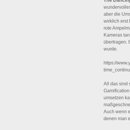
The Dancing
wundervolles
aber die Ums
wirklich erst
rote Ampelm
Kameras tan
übertragen. 
wurde.
https://www
time_conti
All das sind
Gamification
umsetzen kan
maßgeschnei
Auch wenn es
denen man er