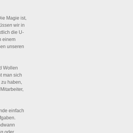
ie Magie ist,
üssen
wir in
tlich die U-
n einem
sen unseren
nd Wollen
ht man sich
t zu haben,
Mitarbeiter,
unde einfach
ufgaben.
endwann
ig oder