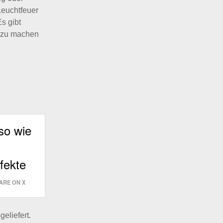
Leuchtfeuer
s gibt
t zu machen
 so wie
fekte
ARE ON X
eliefert.