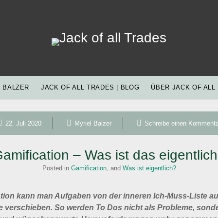
Jack
of
all
Trades
 BALZER
JACK OF ALL TRADES | BLOG
ÜBER JACK OF ALL
22. Juli 2020
Myriel Balzer
Schreibe einen Kommenta
amification – Was ist das eigentlic
Posted in
Gamification
, and
Was ist eigentlich?
ation kann man Aufgaben von der inneren Ich-Muss-Liste auf
ste verschieben. So werden To Dos nicht als Probleme, sonde