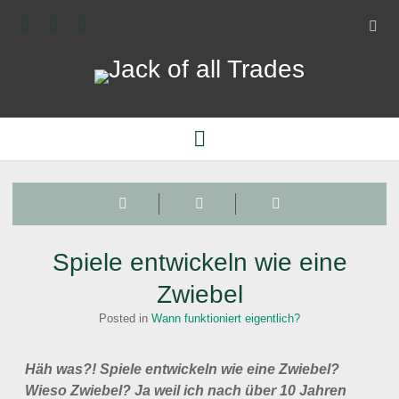
twitter
linkedin
xing
Jack
of
all
MYRIEL BALZER
open
menu
Trades
JACK OF ALL TRADES | BLOG
ÜBER JACK OF ALL TRADES
Spiele entwickeln wie eine
Zwiebel
Posted in
Wann funktioniert eigentlich?
Häh was?! Spiele entwickeln wie eine Zwiebel?
Wieso Zwiebel? Ja weil ich nach über 10 Jahren